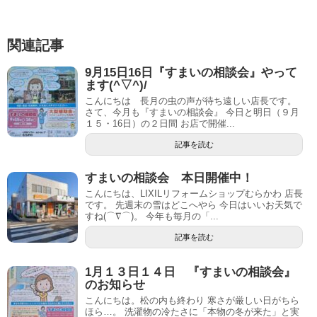
関連記事
9月15日16日『すまいの相談会』やって
ます(^▽^)/
こんにちは 長月の虫の声が待ち遠しい店長です。
さて、今月も『すまいの相談会』 今日と明日（９月
１５・16日）の２日間 お店で開催...
記事を読む
すまいの相談会 本日開催中！
こんにちは、LIXILリフォームショップむらかわ 店長
です。 先週末の雪はどこへやら 今日はいいお天気で
すね(⌒∇⌒)。 今年も毎月の「...
記事を読む
1月１３日１４日 『すまいの相談会』
のお知らせ
こんにちは。松の内も終わり 寒さが厳しい日がちら
ほら…。 洗濯物の冷たさに「本物の冬が来た」と実