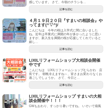
感しています。 さて、今朝のチラシを...
記事を読む
４月１９日２０日『すまいの相談会』や
ってます(^▽^)/
こんにちは 今年の桜は入学式に間に合いました
ね。近年は卒業式に満開の年が多かったように思い
ますが、新入生を満開の桜が応援してくれていると
嬉し...
記事を読む
LIXILリフォームショップ大相談会開催
中です
こんにちは LIXILリフォームショップむらかわ 店
長です。 朝晩冷えますね～、皆さまお変わりなくお
過ごしでしょうか。 さて、今日と...
記事を読む
LIXILリフォームショップ すまいの大相
談会開催中！！！
GWもおわり、すっかり暑いですね。 いそいで扇風