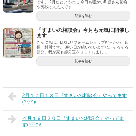
です。 2月だというのに 今日も暖かい⁉ 皆さん花粉
や黄砂は大丈夫です...
記事を読む
『すまいの相談会』今月も元気に開催し
ます
こんにちは。LIXILリフォームショップむらかわ 店
長 村川です。 寒い日が続いていますね。そろそろ
節分、我が家も節分豆をＧＥＴしまし...
記事を読む
2月１７日１８日『すまいの相談会』やってます
(^▽^)/
４月１９日２０日『すまいの相談会』やってま
す(^▽^)/