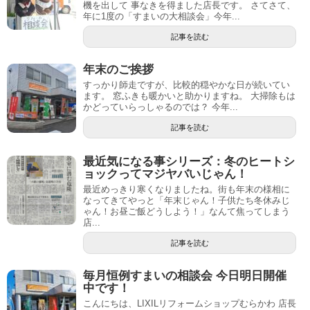
機を出して 事なきを得ました店長です。 さてさて、
年に1度の「すまいの大相談会」今年...
記事を読む
年末のご挨拶
すっかり師走ですが、比較的穏やかな日が続いてい
ます。 窓ふきも暖かいと助かりますね。 大掃除もは
かどっていらっしゃるのでは？ 今年...
記事を読む
最近気になる事シリーズ：冬のヒートシ
ョックってマジヤバいじゃん！
最近めっきり寒くなりましたね。街も年末の様相に
なってきてやっと「年末じゃん！子供たち冬休みじ
ゃん！お昼ご飯どうしよう！」なんて焦ってしまう
店...
記事を読む
毎月恒例すまいの相談会 今日明日開催
中です！
こんにちは、LIXILリフォームショップむらかわ 店長