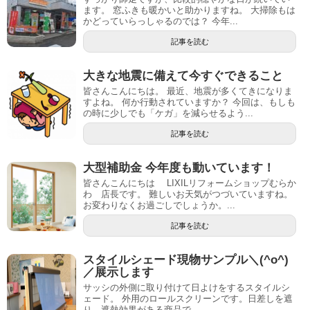
ます。 窓ふきも暖かいと助かりますね。 大掃除もは
かどっていらっしゃるのでは？ 今年...
記事を読む
大きな地震に備えて今すぐできること
皆さんこんにちは。 最近、地震が多くてきになりま
すよね。 何か行動されていますか？ 今回は、もしも
の時に少しでも「ケガ」を減らせるよう...
記事を読む
大型補助金 今年度も動いています！
皆さんこんにちは LIXILリフォームショップむらか
わ 店長です。 難しいお天気がつづいていますね。
お変わりなくお過ごしでしょうか。...
記事を読む
スタイルシェード現物サンプル＼(^o^)
／展示します
サッシの外側に取り付けて日よけをするスタイルシ
ェード。 外用のロールスクリーンです。日差しを遮
り、遮熱効果がある商品で、 ...