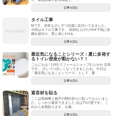
記事を読む
タイル工事
Mです。浴室も少しずつ完成に近付いてきました。
今回はタイル工事です。 前回仕上げたﾓﾙﾀﾙ下地に浴
槽を据付け、壁と床にﾀｲﾙを...
記事を読む
最近気になることシリーズ：夏に多発す
るトイレ便座が動かない？！
こんにちは！LIXILリフォームショップむらかわ 店長
です。 少しづつ涼しくなってきましたね。今日は
「最近気になることシリーズ」として、夏...
記事を読む
遮音材を貼る
ここは収納庫と納戸の間仕切りに貼ってもらいまし
た。しっかり遮音できました 次はTVの壁です。 こ
れから全面貼ります。お施...
記事を読む