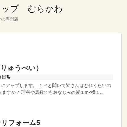
ショップ むらかわ
ンの専門店
ちりゅうべい）
日常
りにアップします。 １㎥と聞いて皆さんはどれくらいの
ますか？ 理科や算数でもおなじみの縦１m×横１...
リフォーム5