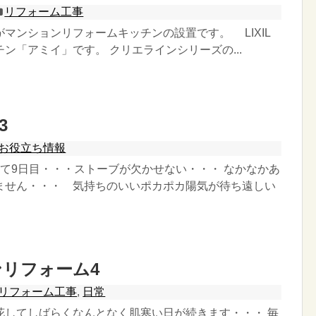
リフォーム工事
マンションリフォームキッチンの設置です。 LIXIL
ン「アミイ」です。 クリエラインシリーズの...
3
お役立ち情報
って9日目・・・ストーブが欠かせない・・・ なかなかあ
ません・・・ 気持ちのいいポカポカ陽気が待ち遠しい
リフォーム4
リフォーム工事
,
日常
花してしばらくなんとなく肌寒い日が続きます・・・ 毎