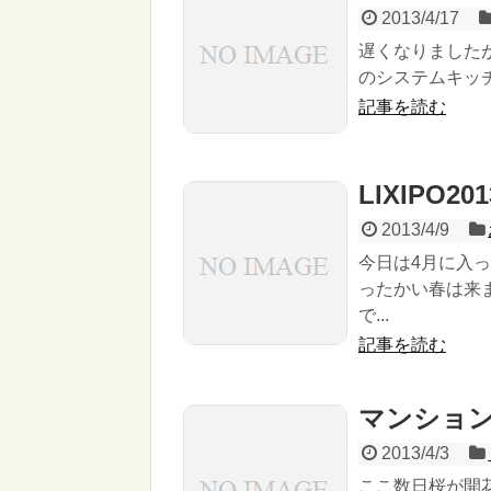
2013/4/17
遅くなりましたが
のシステムキッチ
記事を読む
LIXIPO201
2013/4/9
今日は4月に入
ったかい春は来
で...
記事を読む
マンション
2013/4/3
ここ数日桜が開