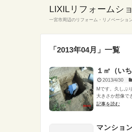
LIXILリフォーム
一宮市周辺のリフォーム・リノベーショ
「
2013年04月
」
一覧
１㎥（い
2013/4/30
Mです。久しぶ
大きさか想像でき
記事を読む
マンション