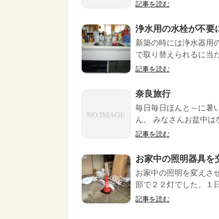
記事を読む
浄水用の水栓が不要
新築の時には浄水器用
で取り替えられるに当た
記事を読む
奈良旅行
毎日毎日ほんと～に暑
ん。 みなさんお盆中は
記事を読む
お家中の照明器具を
お家中の照明を変えさ
部で２２灯でした。１日
記事を読む