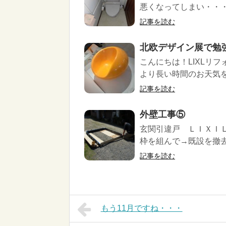
悪くなってしまい・・・ 
記事を読む
北欧デザイン展で勉
こんにちは！LIXLリ
より長い時間のお天気を
記事を読む
外壁工事⑤
玄関引違戸 ＬＩＸＩ
枠を組んで→既設を撤去
記事を読む
もう11月ですね・・・