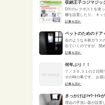
収納王子コジマジッ
DIYのレクポストを使っ
棚を設置したり。 キッチ
記事を読む
ペットのためのドア
右のような８枚ガラス
出ていくのですが、閉め
記事を読む
何年ぶり！！
７／３０,３１の２日
その時の事です。 お昼に
記事を読む
きっかけはｼｬﾜｰﾄｲ
埋込の手洗い器が設置