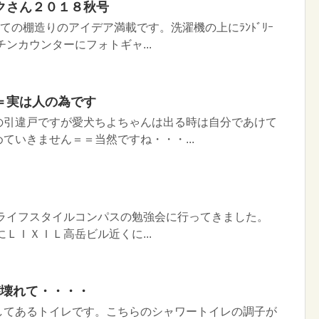
クさん２０１８秋号
ての棚造りのアイデア満載です。洗濯機の上にﾗﾝﾄﾞﾘｰ
ンカウンターにフォトギャ...
＝実は人の為です
の引違戸ですが愛犬ちよちゃんは出る時は自分であけて
ていきません＝＝当然ですね・・・...
間ライフスタイルコンパスの勉強会に行ってきました。
ＬＩＸＩＬ高岳ビル近くに...
ﾚが壊れて・・・・
してあるトイレです。こちらのシャワートイレの調子が