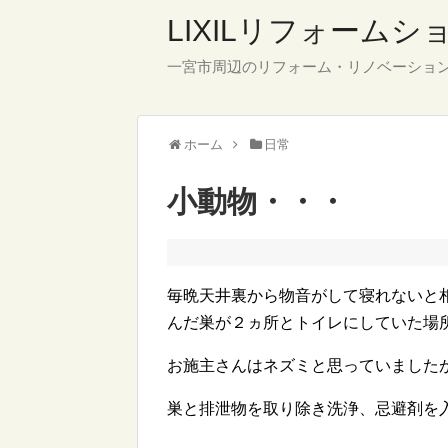
LIXILリフォーム
一宮市周辺のリフォーム・リノベーショ
ホーム
日常
小動物・・・
毎晩天井裏から物音がして寝れないと
んだ巣が２ヵ所とトイレにしていた場
お施主さんはネズミと思っていました
巣と排泄物を取り除き洗浄、忌避剤を