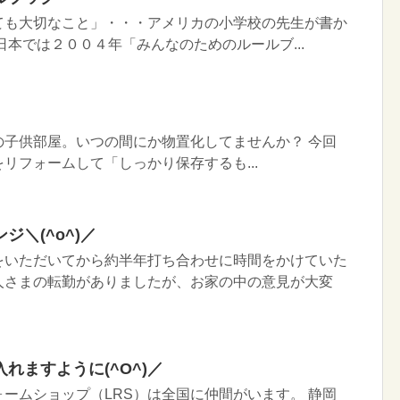
ても大切なこと」・・・アメリカの小学校の先生が書か
日本では２００４年「みんなのためのルールブ...
の子供部屋。いつの間にか物置化してませんか？ 今回
リフォームして「しっかり保存するも...
＼(^o^)／
をいただいてから約半年打ち合わせに時間をかけていた
人さまの転勤がありましたが、お家の中の意見が大変
れますように(^O^)／
ームショップ（LRS）は全国に仲間がいます。 静岡