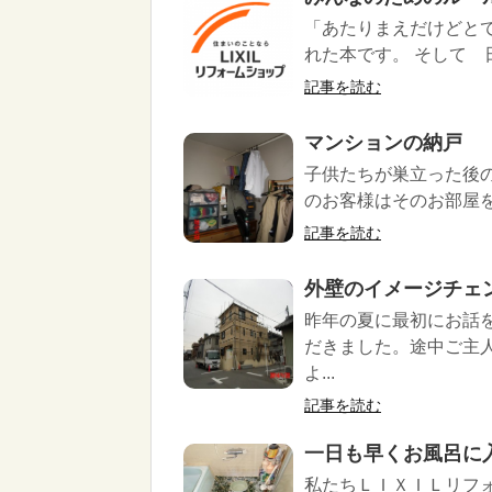
「あたりまえだけどと
れた本です。 そして 
記事を読む
マンションの納戸
子供たちが巣立った後
のお客様はそのお部屋を
記事を読む
外壁のイメージチェンジ
昨年の夏に最初にお話
だきました。途中ご主
よ...
記事を読む
一日も早くお風呂に入
私たちＬＩＸＩＬリフォ