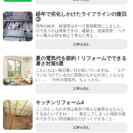
経年で劣化しかけたライフラインの復旧
③
宅内の給水、給湯管はすべて新規配管にしました。
口で言うのは簡単ですが、建築士、現場管理、 ベテ
ラン職人が頭を抱えて考えに考え...
記事を読む
夏の電気代を節約！リフォームでできる
暑さ対策5選
こんにちは♪ 毎日暑い日が続いていますね。 「エア
コンをつけているのに部屋がなかなか涼しくならな
い…」 「今年の電気代、ちょっと心...
記事を読む
キッチンリフォーム4
ここのところの大雪は各所で色んな被害をもたらし
てるみたいですね・・・ 孤立してしまった地区や脱
出できてない宿泊施設などびっくりすること...
記事を読む