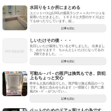
水回りを１か所にまとめる
ユニットバスはLIXILの最高ランク＝＝スパージュを
採用いただきました。 １６２０と大型のサイズはと
てもゆったりしています。組...
記事を読む
しいたけその後・・・
先日しいたけ栽培していると申しました。 出来まし
た わかります？ ちゃんとしいたけになってるの
2個できました。 ...
記事を読む
可動ル－バ－の雨戸は換気もでき、防犯
上もちょっと安心
昨年も人気の商品でした。雨戸取り換え商品の一つ
です。各社に合わせられます（一部除く）雨戸に通
風のﾙ－ﾊﾞ－がついてい...
記事を読む
ペットのためのドア＝実は人の為です