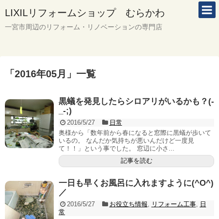
LIXILリフォームショップ むらかわ
一宮市周辺のリフォーム・リノベーションの専門店
「
2016年05月
」
一覧
黒蟻を発見したらシロアリがいるかも？(-
_-;)
2016/5/27
日常
奥様から「数年前から春になると窓際に黒蟻が歩いて
いるの。 なんだか気持ちが悪いんだけど一度見
て！！」という事でした。 窓辺に小さ...
記事を読む
一日も早くお風呂に入れますように(^O^)
／
2016/5/27
お役立ち情報
,
リフォーム工事
,
日
常