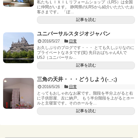
私たちＬＩＸＩＬリフォームショップ（LRS）は全国
に仲間がいます。 静岡県のLRSから紹介いただいたお
客さまです。 「ぼ...
記事を読む
ユニバーサルスタジオジャパン
2016/5/27
日常
お久しぶりのブログです・・・ とても久しぶりなのに
プライベートなネタです(笑) 先日おばちゃん4人で
USJ（ユニバーサル...
記事を読む
三角の天井・・・どうしよう(-_-;)
2016/5/26
日常
とってもおしゃれなお家です。階段を半分上がると右
に子供部屋、左に納戸。 もう半分階段を上がるとホー
ルと主寝室です。そのホールを...
記事を読む