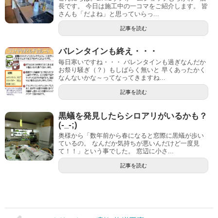
長です。 今日は施工中の一コマをご紹介します。 皆
さんも「だよね」と思っていらっ...
記事を読む
バレンタインも終え・・・
毎日寒いですね・・・ バレンタインも過ぎなんだか
お祭り騒ぎ（？）もしばらく無いと 早くあったかく
なんないかな～ってなってきますね...
記事を読む
黒蟻を発見したらシロアリがいるかも？
(-_-;)
奥様から「数年前から春になると窓際に黒蟻が歩い
ているの。 なんだか気持ちが悪いんだけど一度見
て！！」という事でした。 窓辺に小さ...
記事を読む