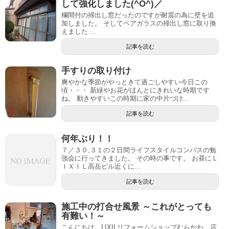
して強化しました(^O^)／
欄間付の掃出し窓だったのですが耐震の為に壁を追
加しました。 そしてペアガラスの掃出し窓に取り換
えました ...
記事を読む
手すりの取り付け
爽やかな季節がやっときて過ごしやすい今日この
頃・・・ 新緑やお花がほんとにきれいな時期です
ね。 動きやすいこの時期に家の中片づけ...
記事を読む
何年ぶり！！
７／３０,３１の２日間ライフスタイルコンパスの勉
強会に行ってきました。 その時の事です。 お昼にＬ
ＩＸＩＬ高岳ビル近くに...
記事を読む
施工中の打合せ風景 ～これがとっても
有難い！～
こんにちは。LIXILリフォームショップむらかわ 店